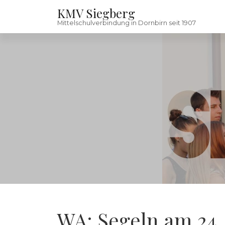
Skip to content
KMV Siegberg
Mittelschulverbindung in Dornbirn seit 1907
WA: Segeln am 24. 