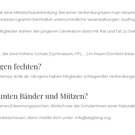
st eine Mittelschulverbindung. Bei einer Verbindung kann man Vera
sterprogramm beinhaltet unterschiedliche Veranstaltungen: Ausflüge
glieder stehen der jüngeren Generation stets mit Rat und Tat zu Seit
n, die eine höhere Schule (Gymnasium, HTL, …) im Raum Dornbirn bes
ngen fechten?
 Mensur strikt ab. Übrigens haben Mitglieder schlagender Verbindunge
bunten Bänder und Mützen?
es Erkennungszeichen. Ähnlich wie die SchülerInnen einer Maturakla
vorbeischauen, dann melde dich unter: info@siegberg.org