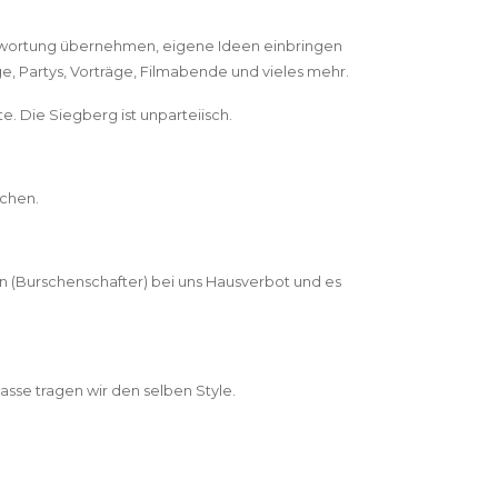
ntwortung übernehmen, eigene Ideen einbringen
, Partys, Vorträge, Filmabende und vieles mehr.
e. Die Siegberg ist unparteiisch.
uchen.
n (Burschenschafter) bei uns Hausverbot und es
sse tragen wir den selben Style.